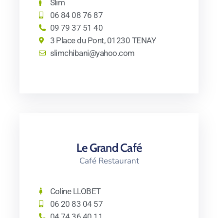
Slim
06 84 08 76 87
09 79 37 51 40
3 Place du Pont, 01230 TENAY
slimchibani@yahoo.com
Le Grand Café
Café Restaurant
Coline LLOBET
06 20 83 04 57
04 74 36 40 11