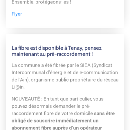
offre fibre auprès de l’opérateur de
télécommunications de votre choix. Vous n’aurez
qu’à lui préciser que votre logement est relié à la
fibre et lui transmettre le numéro d’identification
fourni lors de l’installation et notée sur la Prise
Terminale Optique installée. Pour plus
d’informations,
cliquez ici
Magasin d’information du SR3A – N°3
« Le Libellule »
Pour le consulter,
cliquez ici
.
Bonne lecture