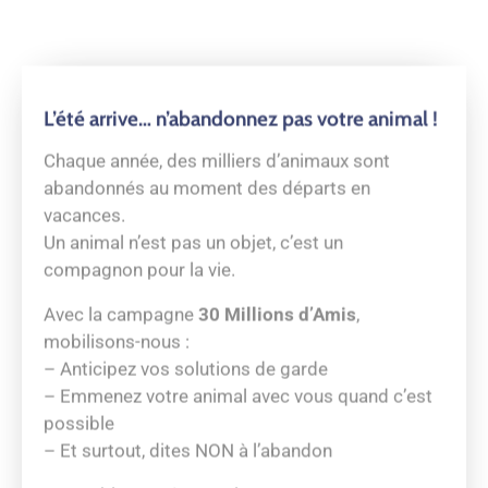
maintenant au pré-raccordement !
La commune a été fibrée par le SIEA (Syndicat
Intercommunal d’énergie et de e-communication
de l’Ain), organisme public propriétaire du réseau
Li@in.
NOUVEAUTÉ : En tant que particulier, vous
pouvez désormais demander le pré-
raccordement fibre de votre domicile
sans être
obligé de souscrire immédiatement un
abonnement fibre auprès d’un opérateur
Commercial (Fournisseur d’Accès Internet).
L’installation reste gratuite et sera réalisée par le
SIEA, assurant la proximité et la qualité de la
prestation.
C’est seulement après le raccordement fibre de
votre habitation que vous pourrez souscrire une