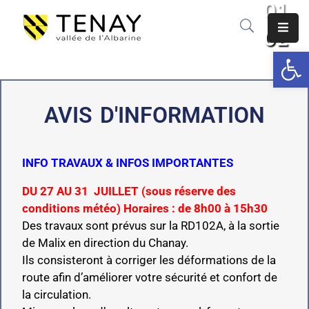
DU
KHRÔMA
Ouv
Accueil
FESTIVAL
Actualités
Rendez-vous à la rentrée de septembre
AVIS D'INFORMATION
2026 pour la prochaine édition du
Commune
Khrôma Festival, le festival au croisement
des arts et de la nature.
Associations
INFO TRAVAUX & INFOS IMPORTANTES
Tourisme
DU 27 AU 31 JUILLET (sous réserve des
conditions météo)
Horaires : de 8h00 à 15h30
Services
Des travaux sont prévus sur la RD102A, à la sortie
publics
de Malix en direction du Chanay.
Ils consisteront à corriger les déformations de la
Commerces
route afin d’améliorer votre sécurité et confort de
&
la circulation.
artisans