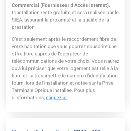
Jobs d’été – Ain domicile service
Ain Domicile Services recrute POUR des jobs
d’été dans l’aide à domicile sur tout le
département de l’Ain et sur une partie de la
Métropole de Lyon !
Missions : aide et accompagnement à domicile
Profil : étudiants ou personnes motivées
(débutants acceptés)
Période : de juin à septembre 2026
Une expérience humaine utile et enrichissante
près de chez vous !
Plus d’informations, cliquez
ici