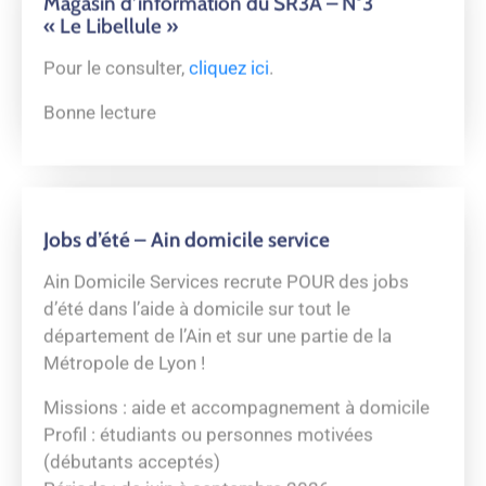
Ma Mutuelle Région Auvergne-Rhône-Alpes
Pour garantir la santé de tous ses habitants, la
Région Auvergne-Rhône-Alpes lance sa mutuelle
!
Des offres qualitatives élaborées avec 5
mutuelles partenaires, sans conditions de
revenus, sans questionnaire médical, ni limite
d’âge.
Etudiants, retraités, actifs, entrepreneurs…
trouvez l’offre qui est faite pour vous, selon votre
profil :
auvergnerhonealpes.fr/mutuelle
Un numéro dédié ouvert de 9h à 12h et de 14h à
17h : 04 2800 2800 (prix d’un appel local)
Flyer